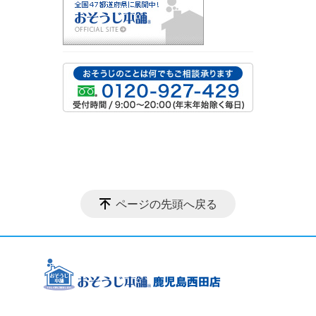
ページの先頭へ戻る