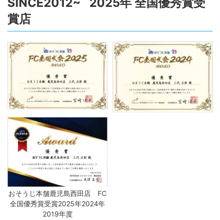
SINCE2012~ 2025年 全国優秀賞受
賞店
おそうじ本舗鹿児島西田店 FC
全国優秀賞受賞2025年2024年
2019年度