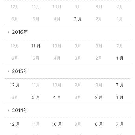
12月
11月
10月
9月
8月
7月
6月
5月
4月
3 月
2月
1月
2016年
12月
11 月
10月
9月
8月
7月
6月
5月
4月
3月
2月
1 月
2015年
12 月
11月
10月
9月
8月
7 月
6月
5 月
4 月
3月
2 月
1 月
2014年
12 月
11月
10 月
9月
8 月
7 月