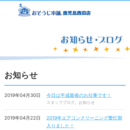
お知らせ
2019年04月30日
今日は平成最後のお仕事です！
スタッフブログ
お知らせ
2019年04月22日
2019年エアコンクリーニング繁忙期
入りました！