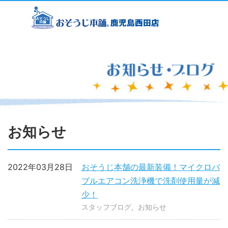
お知らせ
2022年03月28日
おそうじ本舗の最新装備！マイクロバ
ブルエアコン洗浄機で洗剤使用量が減
少！
スタッフブログ
お知らせ