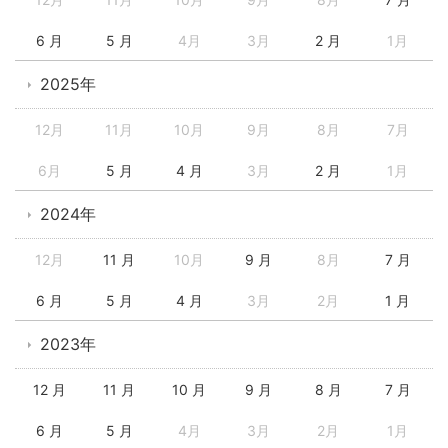
6 月
5 月
4月
3月
2 月
1月
2025年
12月
11月
10月
9月
8月
7月
6月
5 月
4 月
3月
2 月
1月
2024年
12月
11 月
10月
9 月
8月
7 月
6 月
5 月
4 月
3月
2月
1 月
2023年
12 月
11 月
10 月
9 月
8 月
7 月
6 月
5 月
4月
3月
2月
1月