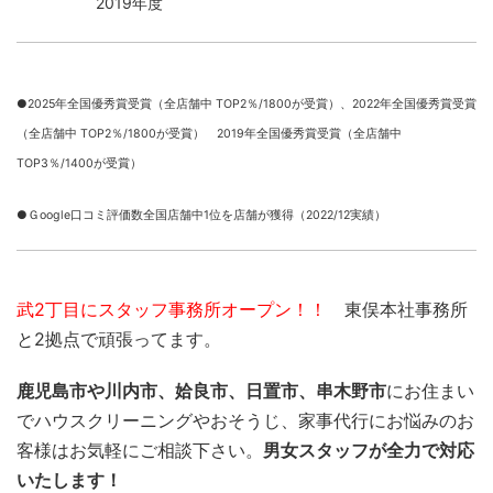
2019年度
●2025年全国優秀賞受賞（全店舗中 TOP2％/1800が受賞）、
2022年全国優秀賞受賞
（全店舗中 TOP2％/1800が受賞） 2019年全国優秀賞受賞（全店舗中
TOP3％/1400が受賞）
●Ｇoogle口コミ評価数全国店舗中1位を店舗が獲得（2022/12実績）
武2丁目にスタッフ事務所オープン！！
東俣本社事務所
と2拠点で頑張ってます。
鹿児島市や川内市、姶良市、日置市、串木野市
にお住まい
でハウスクリーニングやおそうじ、家事代行にお悩みのお
客様はお気軽にご相談下さい。
男女スタッフが全力で対応
いたします！