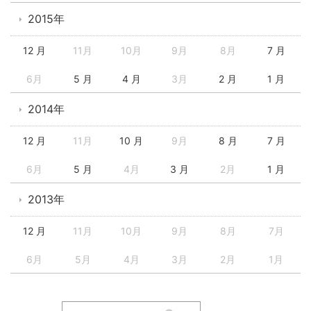
2015年
12 月
11月
10月
9月
8月
7 月
6月
5 月
4 月
3月
2 月
1 月
2014年
12 月
11月
10 月
9月
8 月
7 月
6月
5 月
4月
3 月
2月
1 月
2013年
12 月
11月
10月
9月
8月
7月
6月
5月
4月
3月
2月
1月