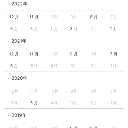
2022年
12 月
11 月
10月
9月
8 月
7月
6 月
5 月
4 月
3 月
2月
1 月
2021年
12 月
11 月
10月
9 月
8月
7 月
6 月
5月
4月
3月
2月
1月
2020年
12月
11月
10月
9月
8月
7月
6月
5 月
4月
3月
2月
1月
2019年