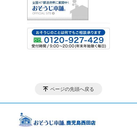
ページの先頭へ戻る