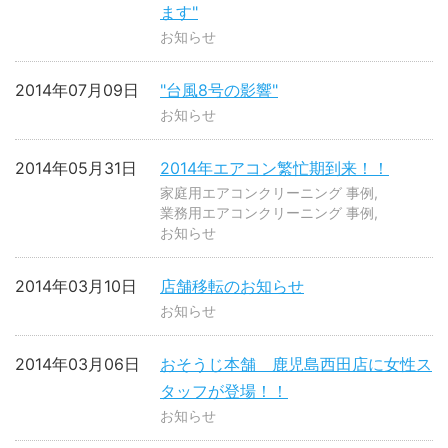
ます"
お知らせ
2014年07月09日
"台風8号の影響"
お知らせ
2014年05月31日
2014年エアコン繁忙期到来！！
家庭用エアコンクリーニング 事例
業務用エアコンクリーニング 事例
お知らせ
2014年03月10日
店舗移転のお知らせ
お知らせ
2014年03月06日
おそうじ本舗 鹿児島西田店に女性ス
タッフが登場！！
お知らせ