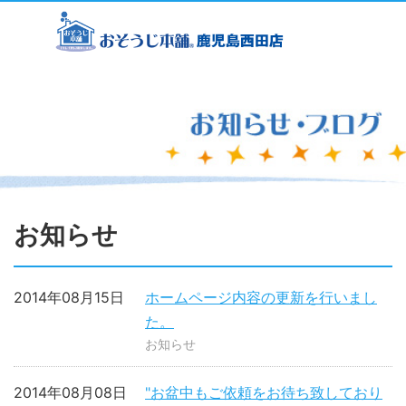
お知らせ
2014年08月15日
ホームページ内容の更新を行いまし
た。
お知らせ
2014年08月08日
"お盆中もご依頼をお待ち致しており