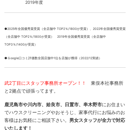
2019年度
●2025年全国優秀賞受賞（全店舗中 TOP2％/1800が受賞）、
2022年全国優秀賞受賞
（全店舗中 TOP2％/1800が受賞） 2019年全国優秀賞受賞（全店舗中
TOP3％/1400が受賞）
●Ｇoogle口コミ評価数全国店舗中1位を店舗が獲得（2022/12実績）
武2丁目にスタッフ事務所オープン！！
東俣本社事務所
と2拠点で頑張ってます。
鹿児島市や川内市、姶良市、日置市、串木野市
にお住まい
でハウスクリーニングやおそうじ、家事代行にお悩みのお
客様はお気軽にご相談下さい。
男女スタッフが全力で対応
いたします！