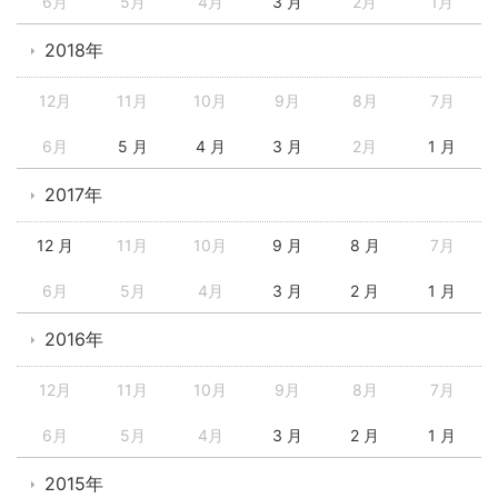
6月
5月
4月
3 月
2月
1月
2018年
12月
11月
10月
9月
8月
7月
6月
5 月
4 月
3 月
2月
1 月
2017年
12 月
11月
10月
9 月
8 月
7月
6月
5月
4月
3 月
2 月
1 月
2016年
12月
11月
10月
9月
8月
7月
6月
5月
4月
3 月
2 月
1 月
2015年