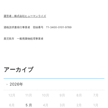
運営者：株式会社ヒューマンライズ
適格請求書発行事業者 登録番号 T1-3400-0101-9789
鹿児島市 一般廃棄物処理事業者
アーカイブ
2026年
12月
11月
10月
9月
8月
7月
6月
5 月
4月
3月
2月
1月