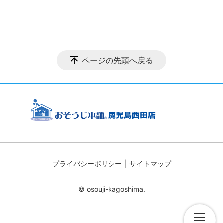
ページの先頭へ戻る
プライバシーポリシー
サイトマップ
© osouji-kagoshima.