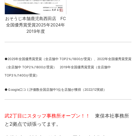
おそうじ本舗鹿児島西田店 FC
全国優秀賞受賞2025年2024年
2019年度
●2025年全国優秀賞受賞（全店舗中 TOP2％/1800が受賞）、
2022年全国優秀賞受賞
（全店舗中 TOP2％/1800が受賞） 2019年全国優秀賞受賞（全店舗中
TOP3％/1400が受賞）
●Ｇoogle口コミ評価数全国店舗中1位を店舗が獲得（2022/12実績）
武2丁目にスタッフ事務所オープン！！
東俣本社事務所
と2拠点で頑張ってます。