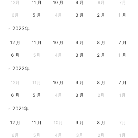
12月
11 月
10 月
9 月
8月
7月
6月
5 月
4月
3 月
2 月
1 月
2023年
12 月
11 月
10 月
9 月
8 月
7 月
6 月
5月
4月
3 月
2 月
1 月
2022年
12月
11月
10 月
9 月
8 月
7 月
6 月
5 月
4月
3 月
2月
1月
2021年
12 月
11 月
10月
9 月
8 月
7月
6月
5月
4月
3月
2月
1月