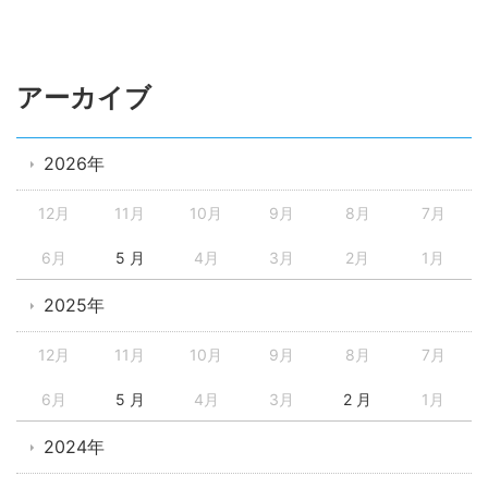
アーカイブ
2026年
12月
11月
10月
9月
8月
7月
6月
5 月
4月
3月
2月
1月
2025年
12月
11月
10月
9月
8月
7月
6月
5 月
4月
3月
2 月
1月
2024年