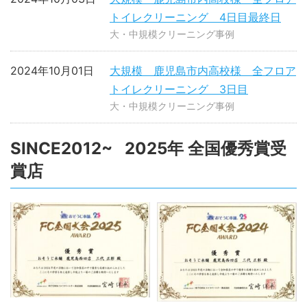
トイレクリーニング 4日目最終日
大・中規模クリーニング事例
2024年10月01日
大規模 鹿児島市内高校様 全フロア
トイレクリーニング 3日目
大・中規模クリーニング事例
SINCE2012~ 2025年 全国優秀賞受
賞店