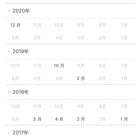
2020年
12 月
11月
10月
9月
8月
7月
6月
5月
4月
3月
2月
1月
2019年
12月
11月
10 月
9月
8月
7月
6月
5月
4月
3 月
2月
1月
2018年
12月
11月
10月
9月
8月
7月
6月
5 月
4 月
3 月
2月
1 月
2017年