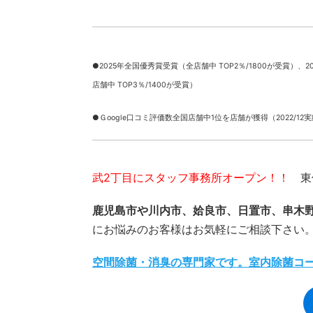
●2025年全国優秀賞受賞（全店舗中 TOP2％/1800が受賞）、
2
店舗中 TOP3％/1400が受賞）
●Ｇoogle口コミ評価数全国店舗中1位を店舗が獲得（2022/12
武2丁目にスタッフ事務所オープン！！
東俣
鹿児島市や川内市、姶良市、日置市、串木
にお悩みのお客様はお気軽にご相談下さい
空間除菌・消臭の専門家です。室内除菌コ