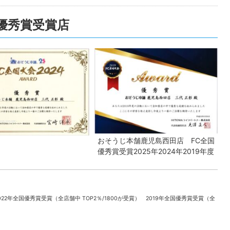
全国優秀賞受賞店
おそうじ本舗鹿児島西田店 FC全国
優秀賞受賞2025年2024年2019年度
022年全国優秀賞受賞（全店舗中 TOP2％/1800が受賞） 2019年全国優秀賞受賞（全