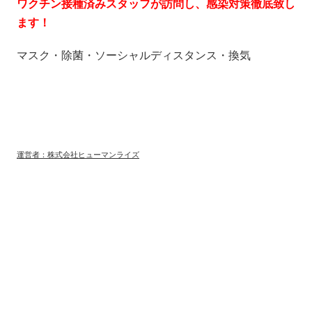
ワクチン接種済みスタッフが訪問し、感染対策徹底致し
ます！
マスク・除菌・ソーシャルディスタンス・換気
運営者：株式会社ヒューマンライズ