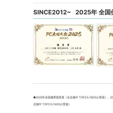
SINCE2012~ 2025年 
●2025年全国優秀賞受賞（全店舗中 TOP2％/1800が受賞）、
2
店舗中 TOP3％/1400が受賞）