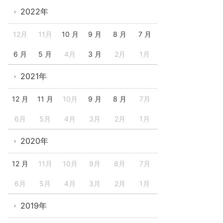
2022年
12月
11月
10 月
9 月
8 月
7 月
6 月
5 月
4月
3 月
2月
1月
2021年
12 月
11 月
10月
9 月
8 月
7月
6月
5月
4月
3月
2月
1月
2020年
12 月
11月
10月
9月
8月
7月
6月
5月
4月
3月
2月
1月
2019年