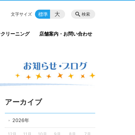
大
標準
文字サイズ
検索
ンクリーニング
店舗案内・お問い合わせ
アーカイブ
2026年
12月
11月
10月
9月
8月
7月