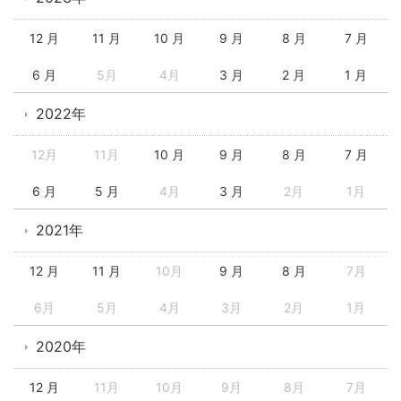
12 月
11 月
10 月
9 月
8 月
7 月
6 月
5月
4月
3 月
2 月
1 月
2022年
12月
11月
10 月
9 月
8 月
7 月
6 月
5 月
4月
3 月
2月
1月
2021年
12 月
11 月
10月
9 月
8 月
7月
6月
5月
4月
3月
2月
1月
2020年
12 月
11月
10月
9月
8月
7月