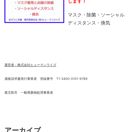
します！
マスク・除菌・ソーシャル
ディスタンス・換気
運営者：株式会社ヒューマンライズ
適格請求書発行事業者 登録番号 T1-3400-0101-9789
鹿児島市 一般廃棄物処理事業者
アーカイブ