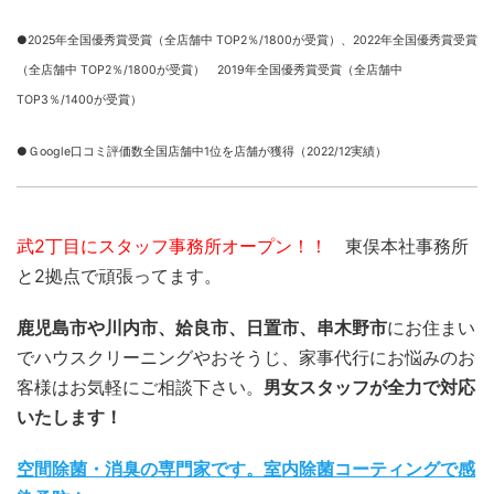
●2025年全国優秀賞受賞（全店舗中 TOP2％/1800が受賞）、
2022年全国優秀賞受賞
（全店舗中 TOP2％/1800が受賞） 2019年全国優秀賞受賞（全店舗中
TOP3％/1400が受賞）
●Ｇoogle口コミ評価数全国店舗中1位を店舗が獲得（2022/12実績）
武2丁目にスタッフ事務所オープン！！
東俣本社事務所
と2拠点で頑張ってます。
鹿児島市や川内市、姶良市、日置市、串木野市
にお住まい
でハウスクリーニングやおそうじ、家事代行にお悩みのお
客様はお気軽にご相談下さい。
男女スタッフが全力で対応
いたします！
空間除菌・消臭の専門家です。室内除菌コーティングで感