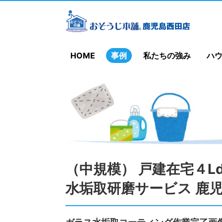
HOME
事例
私たちの強み
ハ
（中規模） 戸建在宅４
水垢取研磨サービス 鹿