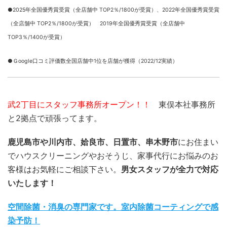
●2025年全国優秀賞受賞（全店舗中 TOP2％/1800が受賞）、
2022年全国優秀賞受賞
（全店舗中 TOP2％/1800が受賞） 2019年全国優秀賞受賞（全店舗中
TOP3％/1400が受賞）
●Ｇoogle口コミ評価数全国店舗中1位を店舗が獲得（2022/12実績）
武2丁目にスタッフ事務所オープン！！
東俣本社事務所
と2拠点で頑張ってます。
鹿児島市や川内市、姶良市、日置市、串木野市
にお住まい
でハウスクリーニングやおそうじ、家事代行にお悩みのお
客様はお気軽にご相談下さい。
男女スタッフが全力で対応
いたします！
空間除菌・消臭の専門家です。室内除菌コーティングで感
染予防！