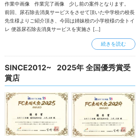
作業中画像 作業完了画像 少し前の案件となります。
前回、尿石除去消臭サービスをさせて頂いた中学校の校長
先生様よりご紹介頂き、今回は姉妹校の小学校様の全トイ
レ 便器尿石除去消臭サービスを実施さ […]
続きを読む
SINCE2012~ 2025年 全国優秀賞受
賞店