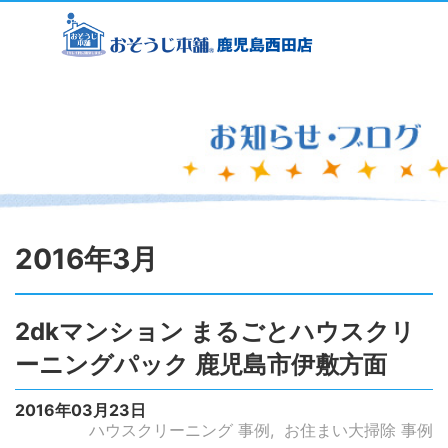
2016年3月
2dkマンション まるごとハウスクリ
ーニングパック 鹿児島市伊敷方面
2016年03月23日
ハウスクリーニング 事例
お住まい大掃除 事例