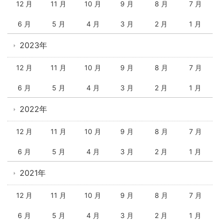
12 月
11 月
10 月
9 月
8 月
7 月
6 月
5 月
4 月
3 月
2 月
1 月
2023年
12 月
11 月
10 月
9 月
8 月
7 月
6 月
5 月
4 月
3 月
2 月
1 月
2022年
12 月
11 月
10 月
9 月
8 月
7 月
6 月
5 月
4 月
3 月
2 月
1 月
2021年
12 月
11 月
10 月
9 月
8 月
7 月
6 月
5 月
4 月
3 月
2 月
1 月