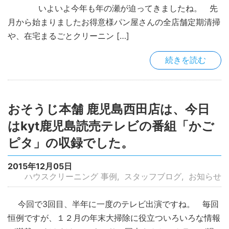
いよいよ今年も年の瀬が迫ってきましたね。 先
月から始まりましたお得意様パン屋さんの全店舗定期清掃
や、在宅まるごとクリーニン […]
続きを読む
おそうじ本舗 鹿児島西田店は、今日
はkyt鹿児島読売テレビの番組「かご
ピタ」の収録でした。
2015年12月05日
ハウスクリーニング 事例
スタッフブログ
お知らせ
今回で3回目、半年に一度のテレビ出演ですね。 毎回
恒例ですが、１２月の年末大掃除に役立ついろいろな情報