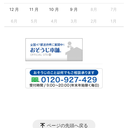
12 月
11 月
10 月
9 月
8月
7月
6月
5月
4月
3月
2月
1月
ページの先頭へ戻る