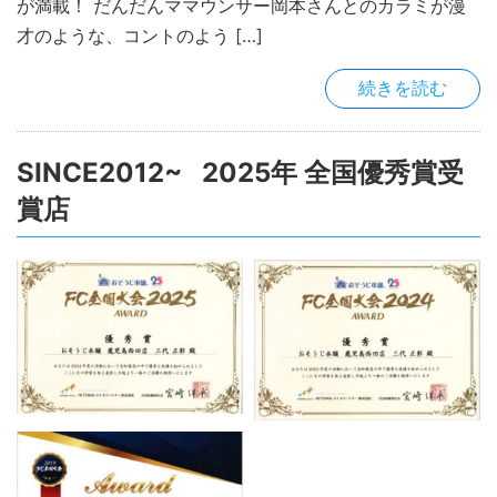
が満載！ だんだんママウンサー岡本さんとのカラミが漫
才のような、コントのよう […]
続きを読む
SINCE2012~ 2025年 全国優秀賞受
賞店