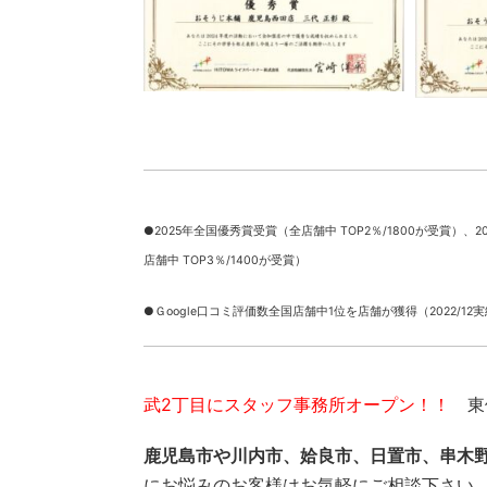
●2025年全国優秀賞受賞（全店舗中 TOP2％/1800が受賞）、
2
店舗中 TOP3％/1400が受賞）
●Ｇoogle口コミ評価数全国店舗中1位を店舗が獲得（2022/12
武2丁目にスタッフ事務所オープン！！
東俣
鹿児島市や川内市、姶良市、日置市、串木
にお悩みのお客様はお気軽にご相談下さい