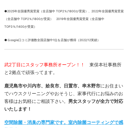
●2025年全国優秀賞受賞（全店舗中 TOP2％/1800が受賞）、
2022年全国優秀賞受賞
（全店舗中 TOP2％/1800が受賞） 2019年全国優秀賞受賞（全店舗中
TOP3％/1400が受賞）
●Ｇoogle口コミ評価数全国店舗中1位を店舗が獲得（2022/12実績）
武2丁目にスタッフ事務所オープン！！
東俣本社事務所
と2拠点で頑張ってます。
鹿児島市や川内市、姶良市、日置市、串木野市
にお住まい
でハウスクリーニングやおそうじ、家事代行にお悩みのお
客様はお気軽にご相談下さい。
男女スタッフが全力で対応
いたします！
空間除菌・消臭の専門家です。室内除菌コーティングで感