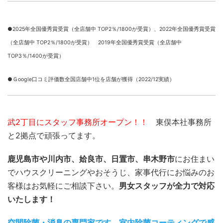
●2025年全国優秀賞受賞（全店舗中 TOP2％/1800が受賞）、
2022年全国優秀賞受賞
（全店舗中 TOP2％/1800が受賞） 2019年全国優秀賞受賞（全店舗中
TOP3％/1400が受賞）
●Ｇoogle口コミ評価数全国店舗中1位を店舗が獲得（2022/12実績）
武2丁目にスタッフ事務所オープン！！
東俣本社事務所
と2拠点で頑張ってます。
鹿児島市や川内市、姶良市、日置市、串木野市
にお住まい
でハウスクリーニングやおそうじ、家事代行にお悩みのお
客様はお気軽にご相談下さい。
男女スタッフが全力で対応
いたします！
空間除菌・消臭の専門家です。室内除菌コーティングで感