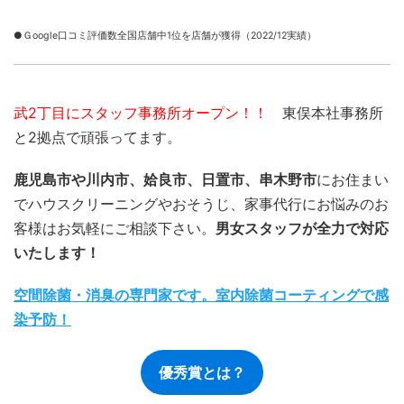
●Ｇoogle口コミ評価数全国店舗中1位を店舗が獲得（2022/12実績）
武2丁目にスタッフ事務所オープン！！
東俣本社事務所
と2拠点で頑張ってます。
鹿児島市や川内市、姶良市、日置市、串木野市
にお住まい
でハウスクリーニングやおそうじ、家事代行にお悩みのお
客様はお気軽にご相談下さい。
男女スタッフが全力で対応
いたします！
空間除菌・消臭の専門家です。室内除菌コーティングで感
染予防！
優秀賞とは？