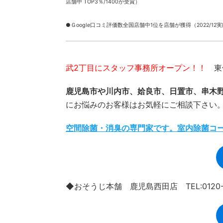
店舗中 TOP3％/1400が受賞）
●Ｇoogle口コミ評価数全国店舗中1位を店舗が獲得（2022/12
武2丁目にスタッフ事務所オープン！！
東俣
鹿児島市や川内市、姶良市、日置市、串木
にお悩みのお客様はお気軽にご相談下さい
空間除菌・消臭の専門家です。室内除菌コ
◆おそうじ本舗 鹿児島西田店 TEL:0120-9