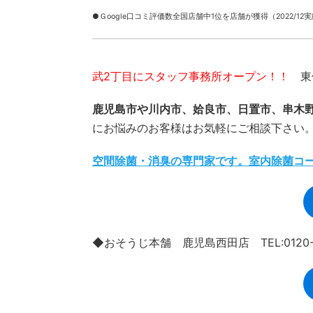
●Ｇoogle口コミ評価数全国店舗中1位を店舗が獲得（2022/12
武2丁目にスタッフ事務所オープン！！
東俣
鹿児島市や川内市、姶良市、日置市、串木
にお悩みのお客様はお気軽にご相談下さい
空間除菌・消臭の専門家です。室内除菌コ
◆おそうじ本舗 鹿児島西田店 TEL:0120-9