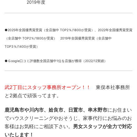
2019年度
●2025年全国優秀賞受賞（全店舗中 TOP2％/1800が受賞）、
2022年全国優秀賞受賞
（全店舗中 TOP2％/1800が受賞） 2019年全国優秀賞受賞（全店舗中
TOP3％/1400が受賞）
●Ｇoogle口コミ評価数全国店舗中1位を店舗が獲得（2022/12実績）
武2丁目にスタッフ事務所オープン！！
東俣本社事務所
と2拠点で頑張ってます。
鹿児島市や川内市、姶良市、日置市、串木野市
にお住まい
でハウスクリーニングやおそうじ、家事代行にお悩みのお
客様はお気軽にご相談下さい。
男女スタッフが全力で対応
いたします！