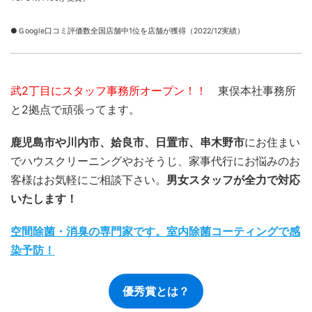
●Ｇoogle口コミ評価数全国店舗中1位を店舗が獲得（2022/12実績）
武2丁目にスタッフ事務所オープン！！
東俣本社事務所
と2拠点で頑張ってます。
鹿児島市や川内市、姶良市、日置市、串木野市
にお住まい
でハウスクリーニングやおそうじ、家事代行にお悩みのお
客様はお気軽にご相談下さい。
男女スタッフが全力で対応
いたします！
空間除菌・消臭の専門家です。室内除菌コーティングで感
染予防！
優秀賞とは？