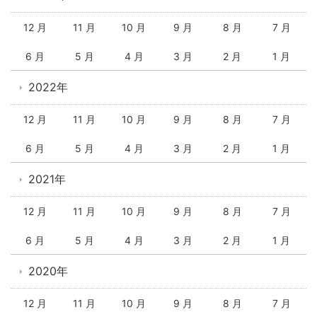
12 月
11 月
10 月
9 月
8 月
7 月
6 月
5 月
4 月
3 月
2 月
1 月
2022年
12 月
11 月
10 月
9 月
8 月
7 月
6 月
5 月
4 月
3 月
2 月
1 月
2021年
12 月
11 月
10 月
9 月
8 月
7 月
6 月
5 月
4 月
3 月
2 月
1 月
2020年
12 月
11 月
10 月
9 月
8 月
7 月