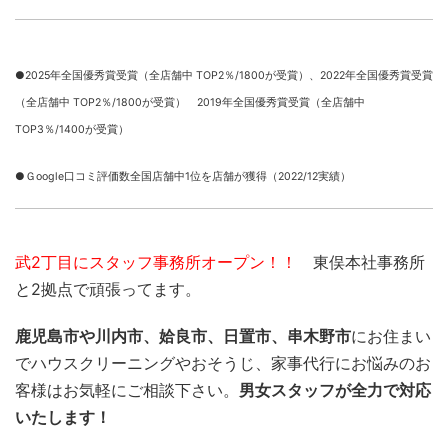
●2025年全国優秀賞受賞（全店舗中 TOP2％/1800が受賞）、
2022年全国優秀賞受賞
（全店舗中 TOP2％/1800が受賞） 2019年全国優秀賞受賞（全店舗中
TOP3％/1400が受賞）
●Ｇoogle口コミ評価数全国店舗中1位を店舗が獲得（2022/12実績）
武2丁目にスタッフ事務所オープン！！
東俣本社事務所
と2拠点で頑張ってます。
鹿児島市や川内市、姶良市、日置市、串木野市
にお住まい
でハウスクリーニングやおそうじ、家事代行にお悩みのお
客様はお気軽にご相談下さい。
男女スタッフが全力で対応
いたします！