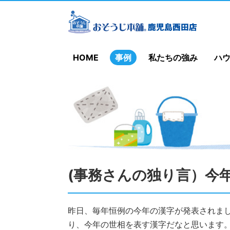
HOME
事例
私たちの強み
ハ
(事務さんの独り言）今
昨日、毎年恒例の今年の漢字が発表されま
り、今年の世相を表す漢字だなと思います。