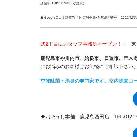
店舗中 TOP3％/1400が受賞）
●Ｇoogle口コミ評価数全国店舗中1位を店舗が獲得（2022/12
武2丁目にスタッフ事務所オープン！！
東俣
鹿児島市や川内市、姶良市、日置市、串木
にお悩みのお客様はお気軽にご相談下さい
空間除菌・消臭の専門家です。室内除菌コ
◆おそうじ本舗 鹿児島西田店 TEL:0120-9