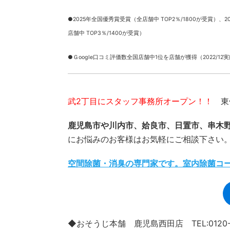
●2025年全国優秀賞受賞（全店舗中 TOP2％/1800が受賞）、
2
店舗中 TOP3％/1400が受賞）
●Ｇoogle口コミ評価数全国店舗中1位を店舗が獲得（2022/12
武2丁目にスタッフ事務所オープン！！
東俣
鹿児島市や川内市、姶良市、日置市、串木
にお悩みのお客様はお気軽にご相談下さい
空間除菌・消臭の専門家です。室内除菌コ
◆おそうじ本舗 鹿児島西田店 TEL:0120-9