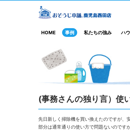
HOME
事例
私たちの強み
ハ
(事務さんの独り言）使
先日新しく掃除機を買い換えたのですが、
部分は通常通りの使い方で問題ないのです