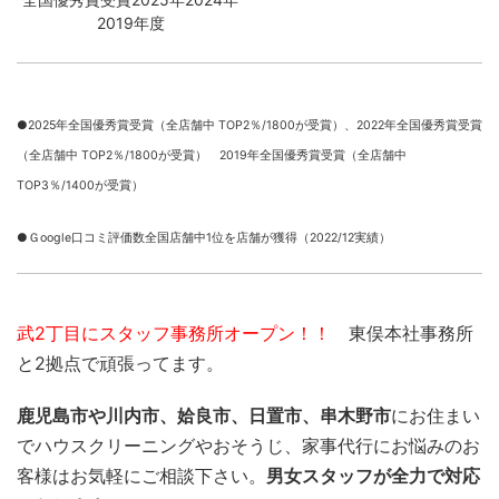
2019年度
●2025年全国優秀賞受賞（全店舗中 TOP2％/1800が受賞）、
2022年全国優秀賞受賞
（全店舗中 TOP2％/1800が受賞） 2019年全国優秀賞受賞（全店舗中
TOP3％/1400が受賞）
●Ｇoogle口コミ評価数全国店舗中1位を店舗が獲得（2022/12実績）
武2丁目にスタッフ事務所オープン！！
東俣本社事務所
と2拠点で頑張ってます。
鹿児島市や川内市、姶良市、日置市、串木野市
にお住まい
でハウスクリーニングやおそうじ、家事代行にお悩みのお
客様はお気軽にご相談下さい。
男女スタッフが全力で対応