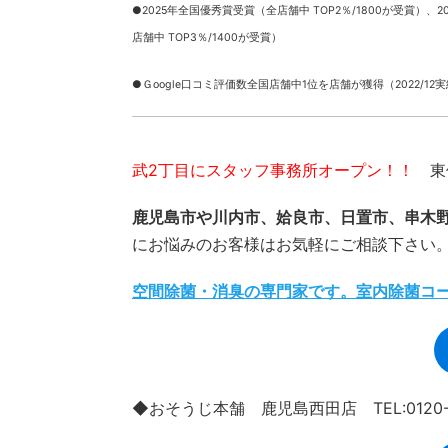
●2025年全国優秀賞受賞（全店舗中 TOP2％/1800が受賞）、
2
店舗中 TOP3％/1400が受賞）
●Ｇoogle口コミ評価数全国店舗中1位を店舗が獲得（2022/12
武2丁目にスタッフ事務所オープン！！
東俣
鹿児島市や川内市、姶良市、日置市、串木
にお悩みのお客様はお気軽にご相談下さい
空間除菌・消臭の専門家です。室内除菌コ
◆おそうじ本舗 鹿児島西田店 TEL:0120-9