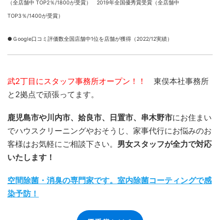
（全店舗中 TOP2％/1800が受賞） 2019年全国優秀賞受賞（全店舗中
TOP3％/1400が受賞）
●Ｇoogle口コミ評価数全国店舗中1位を店舗が獲得（2022/12実績）
武2丁目にスタッフ事務所オープン！！
東俣本社事務所
と2拠点で頑張ってます。
鹿児島市や川内市、姶良市、日置市、串木野市
にお住まい
でハウスクリーニングやおそうじ、家事代行にお悩みのお
客様はお気軽にご相談下さい。
男女スタッフが全力で対応
いたします！
空間除菌・消臭の専門家です。室内除菌コーティングで感
染予防！