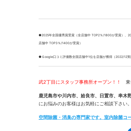
●2025年全国優秀賞受賞（全店舗中 TOP2％/1800が受賞）、
2
店舗中 TOP3％/1400が受賞）
●Ｇoogle口コミ評価数全国店舗中1位を店舗が獲得（2022/12
武2丁目にスタッフ事務所オープン！！
東俣
鹿児島市や川内市、姶良市、日置市、串木
にお悩みのお客様はお気軽にご相談下さい
空間除菌・消臭の専門家です。室内除菌コ