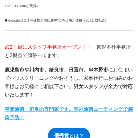
TOP3％/1400が受賞）
●Ｇoogle口コミ評価数全国店舗中1位を店舗が獲得（2022/12実績）
武2丁目にスタッフ事務所オープン！！
東俣本社事務所
と2拠点で頑張ってます。
鹿児島市や川内市、姶良市、日置市、串木野市
にお住まい
でハウスクリーニングやおそうじ、家事代行にお悩みのお
客様はお気軽にご相談下さい。
男女スタッフが全力で対応
いたします！
空間除菌・消臭の専門家です。室内除菌コーティングで感
染予防！
優秀賞とは？