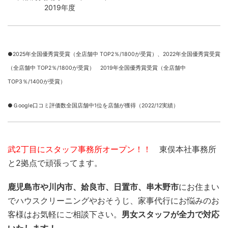
2019年度
●2025年全国優秀賞受賞（全店舗中 TOP2％/1800が受賞）、
2022年全国優秀賞受賞
（全店舗中 TOP2％/1800が受賞） 2019年全国優秀賞受賞（全店舗中
TOP3％/1400が受賞）
●Ｇoogle口コミ評価数全国店舗中1位を店舗が獲得（2022/12実績）
武2丁目にスタッフ事務所オープン！！
東俣本社事務所
と2拠点で頑張ってます。
鹿児島市や川内市、姶良市、日置市、串木野市
にお住まい
でハウスクリーニングやおそうじ、家事代行にお悩みのお
客様はお気軽にご相談下さい。
男女スタッフが全力で対応