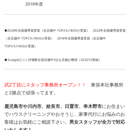
2019年度
●2025年全国優秀賞受賞（全店舗中 TOP2％/1800が受賞）、
2022年全国優秀賞受賞
（全店舗中 TOP2％/1800が受賞） 2019年全国優秀賞受賞（全店舗中
TOP3％/1400が受賞）
●Ｇoogle口コミ評価数全国店舗中1位を店舗が獲得（2022/12実績）
武2丁目にスタッフ事務所オープン！！
東俣本社事務所
と2拠点で頑張ってます。
鹿児島市や川内市、姶良市、日置市、串木野市
にお住まい
でハウスクリーニングやおそうじ、家事代行にお悩みのお
客様はお気軽にご相談下さい。
男女スタッフが全力で対応
いたします！