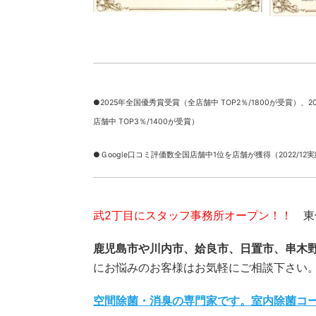
●2025年全国優秀賞受賞（全店舗中 TOP2％/1800が受賞）、
2
店舗中 TOP3％/1400が受賞）
●Ｇoogle口コミ評価数全国店舗中1位を店舗が獲得（2022/12
武2丁目にスタッフ事務所オープン！！
東俣
鹿児島市や川内市、姶良市、日置市、串木
にお悩みのお客様はお気軽にご相談下さい
空間除菌・消臭の専門家です。室内除菌コ