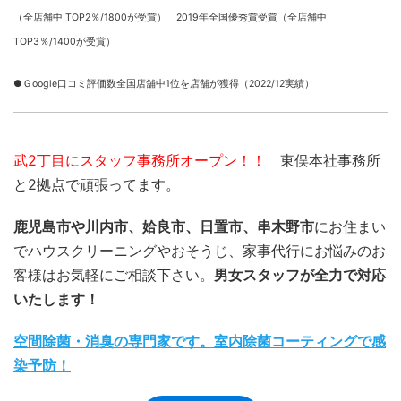
（全店舗中 TOP2％/1800が受賞） 2019年全国優秀賞受賞（全店舗中
TOP3％/1400が受賞）
●Ｇoogle口コミ評価数全国店舗中1位を店舗が獲得（2022/12実績）
武2丁目にスタッフ事務所オープン！！
東俣本社事務所
と2拠点で頑張ってます。
鹿児島市や川内市、姶良市、日置市、串木野市
にお住まい
でハウスクリーニングやおそうじ、家事代行にお悩みのお
客様はお気軽にご相談下さい。
男女スタッフが全力で対応
いたします！
空間除菌・消臭の専門家です。室内除菌コーティングで感
染予防！