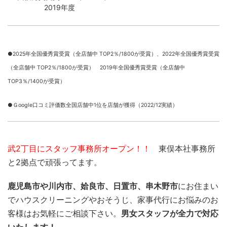
2019年度
●2025年全国優秀賞受賞（全店舗中 TOP2％/1800が受賞）、
2022年全国優秀賞受賞
（全店舗中 TOP2％/1800が受賞） 2019年全国優秀賞受賞（全店舗中
TOP3％/1400が受賞）
●Ｇoogle口コミ評価数全国店舗中1位を店舗が獲得（2022/12実績）
武2丁目にスタッフ事務所オープン！！
東俣本社事務所
と2拠点で頑張ってます。
鹿児島市や川内市、姶良市、日置市、串木野市
にお住まい
でハウスクリーニングやおそうじ、家事代行にお悩みのお
客様はお気軽にご相談下さい。
男女スタッフが全力で対応