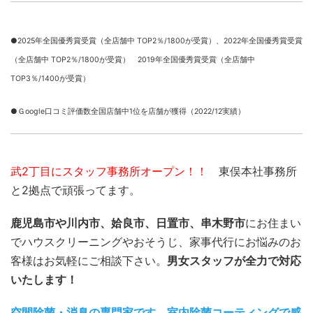
●2025年全国優秀賞受賞（全店舗中 TOP2％/1800が受賞）、
2022年全国優秀賞受賞
（全店舗中 TOP2％/1800が受賞） 2019年全国優秀賞受賞（全店舗中
TOP3％/1400が受賞）
●Ｇoogle口コミ評価数全国店舗中1位を店舗が獲得（2022/12実績）
武2丁目にスタッフ事務所オープン！！
東俣本社事務所
と2拠点で頑張ってます。
鹿児島市や川内市、姶良市、日置市、串木野市
にお住まい
でハウスクリーニングやおそうじ、家事代行にお悩みのお
客様はお気軽にご相談下さい。
男女スタッフが全力で対応
いたします！
空間除菌・消臭の専門家です。室内除菌コーティングで感