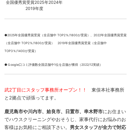
全国優秀賞受賞2025年2024年
2019年度
●2025年全国優秀賞受賞（全店舗中 TOP2％/1800が受賞）、
2022年全国優秀賞受賞
（全店舗中 TOP2％/1800が受賞） 2019年全国優秀賞受賞（全店舗中
TOP3％/1400が受賞）
●Ｇoogle口コミ評価数全国店舗中1位を店舗が獲得（2022/12実績）
武2丁目にスタッフ事務所オープン！！
東俣本社事務所
と2拠点で頑張ってます。
鹿児島市や川内市、姶良市、日置市、串木野市
にお住まい
でハウスクリーニングやおそうじ、家事代行にお悩みのお
客様はお気軽にご相談下さい。
男女スタッフが全力で対応