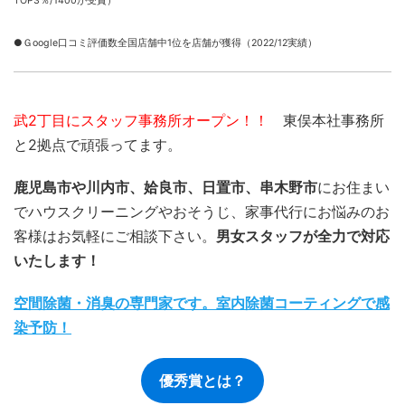
TOP3％/1400が受賞）
●Ｇoogle口コミ評価数全国店舗中1位を店舗が獲得（2022/12実績）
武2丁目にスタッフ事務所オープン！！
東俣本社事務所
と2拠点で頑張ってます。
鹿児島市や川内市、姶良市、日置市、串木野市
にお住まい
でハウスクリーニングやおそうじ、家事代行にお悩みのお
客様はお気軽にご相談下さい。
男女スタッフが全力で対応
いたします！
空間除菌・消臭の専門家です。室内除菌コーティングで感
染予防！
優秀賞とは？