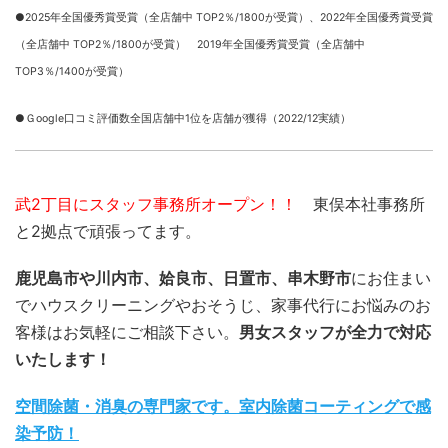
●2025年全国優秀賞受賞（全店舗中 TOP2％/1800が受賞）、
2022年全国優秀賞受賞
（全店舗中 TOP2％/1800が受賞） 2019年全国優秀賞受賞（全店舗中
TOP3％/1400が受賞）
●Ｇoogle口コミ評価数全国店舗中1位を店舗が獲得（2022/12実績）
武2丁目にスタッフ事務所オープン！！
東俣本社事務所
と2拠点で頑張ってます。
鹿児島市や川内市、姶良市、日置市、串木野市
にお住まい
でハウスクリーニングやおそうじ、家事代行にお悩みのお
客様はお気軽にご相談下さい。
男女スタッフが全力で対応
いたします！
空間除菌・消臭の専門家です。室内除菌コーティングで感
染予防！