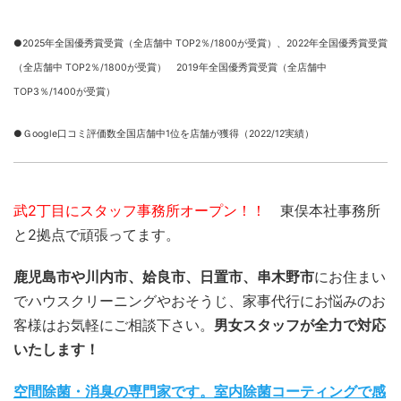
●2025年全国優秀賞受賞（全店舗中 TOP2％/1800が受賞）、
2022年全国優秀賞受賞
（全店舗中 TOP2％/1800が受賞） 2019年全国優秀賞受賞（全店舗中
TOP3％/1400が受賞）
●Ｇoogle口コミ評価数全国店舗中1位を店舗が獲得（2022/12実績）
武2丁目にスタッフ事務所オープン！！
東俣本社事務所
と2拠点で頑張ってます。
鹿児島市や川内市、姶良市、日置市、串木野市
にお住まい
でハウスクリーニングやおそうじ、家事代行にお悩みのお
客様はお気軽にご相談下さい。
男女スタッフが全力で対応
いたします！
空間除菌・消臭の専門家です。室内除菌コーティングで感