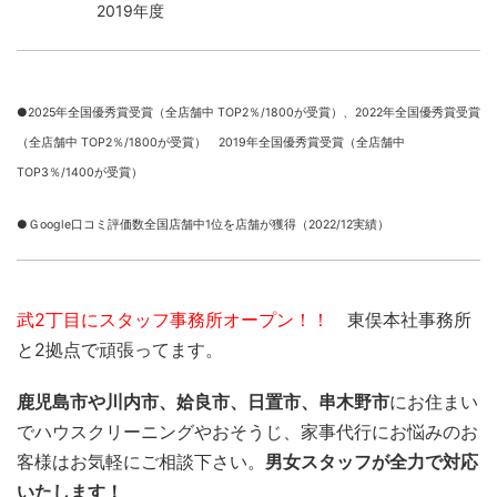
2019年度
●2025年全国優秀賞受賞（全店舗中 TOP2％/1800が受賞）、
2022年全国優秀賞受賞
（全店舗中 TOP2％/1800が受賞） 2019年全国優秀賞受賞（全店舗中
TOP3％/1400が受賞）
●Ｇoogle口コミ評価数全国店舗中1位を店舗が獲得（2022/12実績）
武2丁目にスタッフ事務所オープン！！
東俣本社事務所
と2拠点で頑張ってます。
鹿児島市や川内市、姶良市、日置市、串木野市
にお住まい
でハウスクリーニングやおそうじ、家事代行にお悩みのお
客様はお気軽にご相談下さい。
男女スタッフが全力で対応
いたします！