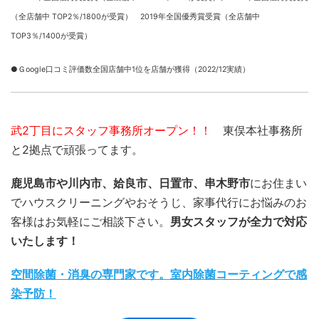
（全店舗中 TOP2％/1800が受賞） 2019年全国優秀賞受賞（全店舗中
TOP3％/1400が受賞）
●Ｇoogle口コミ評価数全国店舗中1位を店舗が獲得（2022/12実績）
武2丁目にスタッフ事務所オープン！！
東俣本社事務所
と2拠点で頑張ってます。
鹿児島市や川内市、姶良市、日置市、串木野市
にお住まい
でハウスクリーニングやおそうじ、家事代行にお悩みのお
客様はお気軽にご相談下さい。
男女スタッフが全力で対応
いたします！
空間除菌・消臭の専門家です。室内除菌コーティングで感
染予防！