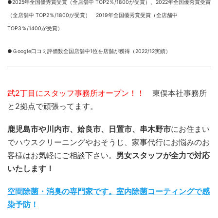
●2025年全国優秀賞受賞（全店舗中 TOP2％/1800が受賞）、
2022年全国優秀賞受賞
（全店舗中 TOP2％/1800が受賞） 2019年全国優秀賞受賞（全店舗中
TOP3％/1400が受賞）
●Ｇoogle口コミ評価数全国店舗中1位を店舗が獲得（2022/12実績）
武2丁目にスタッフ事務所オープン！！
東俣本社事務所
と2拠点で頑張ってます。
鹿児島市や川内市、姶良市、日置市、串木野市
にお住まい
でハウスクリーニングやおそうじ、家事代行にお悩みのお
客様はお気軽にご相談下さい。
男女スタッフが全力で対応
いたします！
空間除菌・消臭の専門家です。室内除菌コーティングで感
染予防！