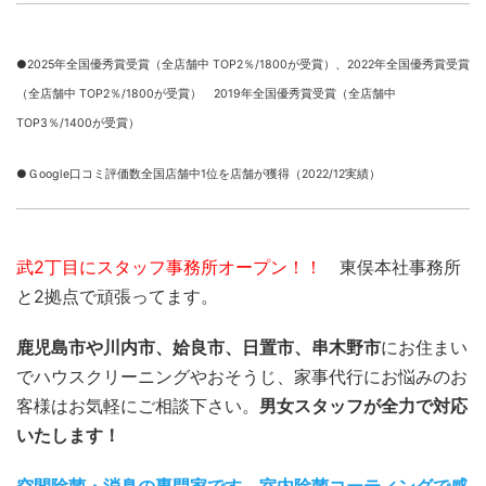
●2025年全国優秀賞受賞（全店舗中 TOP2％/1800が受賞）、
2022年全国優秀賞受賞
（全店舗中 TOP2％/1800が受賞） 2019年全国優秀賞受賞（全店舗中
TOP3％/1400が受賞）
●Ｇoogle口コミ評価数全国店舗中1位を店舗が獲得（2022/12実績）
武2丁目にスタッフ事務所オープン！！
東俣本社事務所
と2拠点で頑張ってます。
鹿児島市や川内市、姶良市、日置市、串木野市
にお住まい
でハウスクリーニングやおそうじ、家事代行にお悩みのお
客様はお気軽にご相談下さい。
男女スタッフが全力で対応
いたします！