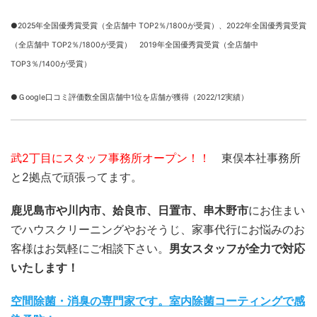
●2025年全国優秀賞受賞（全店舗中 TOP2％/1800が受賞）、
2022年全国優秀賞受賞
（全店舗中 TOP2％/1800が受賞） 2019年全国優秀賞受賞（全店舗中
TOP3％/1400が受賞）
●Ｇoogle口コミ評価数全国店舗中1位を店舗が獲得（2022/12実績）
武2丁目にスタッフ事務所オープン！！
東俣本社事務所
と2拠点で頑張ってます。
鹿児島市や川内市、姶良市、日置市、串木野市
にお住まい
でハウスクリーニングやおそうじ、家事代行にお悩みのお
客様はお気軽にご相談下さい。
男女スタッフが全力で対応
いたします！
空間除菌・消臭の専門家です。室内除菌コーティングで感