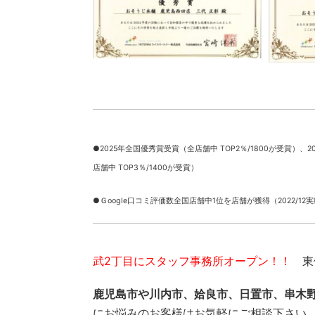
●2025年全国優秀賞受賞（全店舗中 TOP2％/1800が受賞）、
2
店舗中 TOP3％/1400が受賞）
●Ｇoogle口コミ評価数全国店舗中1位を店舗が獲得（2022/12
武2丁目にスタッフ事務所オープン！！
東俣
鹿児島市や川内市、姶良市、日置市、串木
にお悩みのお客様はお気軽にご相談下さい