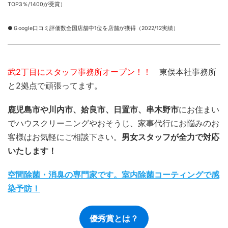
TOP3％/1400が受賞）
●Ｇoogle口コミ評価数全国店舗中1位を店舗が獲得（2022/12実績）
武2丁目にスタッフ事務所オープン！！
東俣本社事務所
と2拠点で頑張ってます。
鹿児島市や川内市、姶良市、日置市、串木野市
にお住まい
でハウスクリーニングやおそうじ、家事代行にお悩みのお
客様はお気軽にご相談下さい。
男女スタッフが全力で対応
いたします！
空間除菌・消臭の専門家です。室内除菌コーティングで感
染予防！
優秀賞とは？